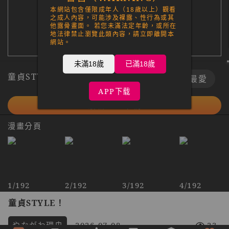
本網站包含僅限成年人（18歲以上）觀看
之成人內容，可能涉及裸露、性行為或其
他露骨畫面。 若您未滿法定年齡，或所在
地法律禁止瀏覽此類內容，請立即離開本
網站。
未滿18歲
已滿18歲
童貞STYLE！
下載
最愛
APP下载
最新APP下載
漫畫分頁
1/192
2/192
3/192
4/192
童貞STYLE！
やながわ理央
2026-07-08
23