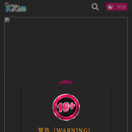
VIP
警告（WARNING）