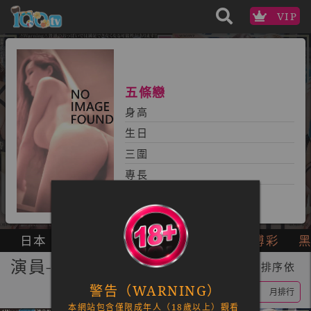
VIP
五條戀
身高
生日
三圍
專長
日本
獨家
國產
無碼
色Ai
博彩
演員-五條戀
共70部 | 排序依
警告（WARNING）
近期更新
搶先發行
週排行
月排行
本網站包含僅限成年人（18歲以上）觀看