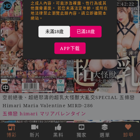
之成人內容，可能涉及裸露、性行為或其
02:42:22
他露骨畫面。 若您未滿法定年齡，或所在
地法律禁止瀏覽此類內容，請立即離開本
網站。
未滿18歲
已滿18歲
APP下载
空前絕後、超絕怒濤的超乳大怪獸大亂交SPECIAL 五條戀
Himari Maria Valentine MIRD-286
五條戀
himari
マリアバレンタイン
02:42:22
博彩
新片
黑料
獨家
選單
卸甲